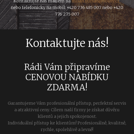
Kontaktujte nás mailem na
milan.burian@volny.cz
nebo telefonicky na mobil: +420 736 485 007 nebo +420
776 275 007
Kontaktujte nás!
Rádi Vám připravíme
CENOVOU NABÍDKU
ZDARMA!
Garantujeme Vám profesionální přístup, perfektní servis
a atraktivní ceny. Cílem naší firmy je získat důvěru
klientů a jejich spokojenost.
Individuální přístup ke klientům! Profesionálně, kvalitně,
rychle, spolehlivě a levně!