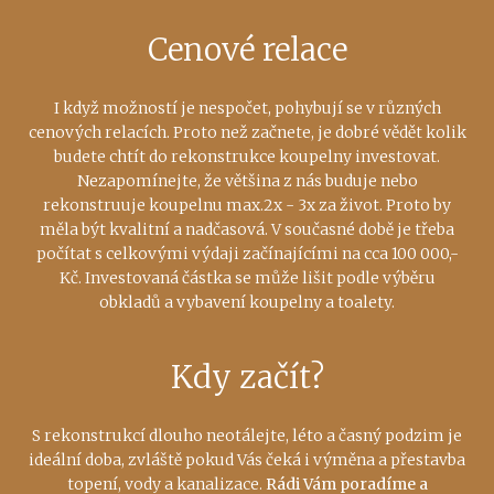
Cenové relace
I když možností je nespočet, pohybují se v různých
cenových relacích. Proto než začnete, je dobré vědět kolik
budete chtít do rekonstrukce koupelny investovat.
Nezapomínejte, že většina z nás buduje nebo
rekonstruuje koupelnu max.2x - 3x za život. Proto by
měla být kvalitní a nadčasová. V současné době je třeba
počítat s celkovými výdaji začínajícími na cca 100 000,-
Kč. Investovaná částka se může lišit podle výběru
obkladů a vybavení koupelny a toalety.
Kdy začít?
S rekonstrukcí dlouho neotálejte, léto a časný podzim je
ideální doba, zvláště pokud Vás čeká i výměna a přestavba
topení, vody a kanalizace.
Rádi Vám poradíme a