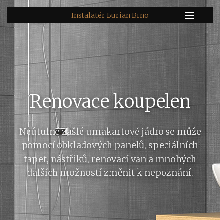
Instalatér Burian Brno
Renovace koupelen
Neútulné zašlé umakartové jádro se může
pomocí obkladových panelů, speciálních
tapet, nástřiků, renovací van a mnohých
dalších možností změnit k nepoznání.